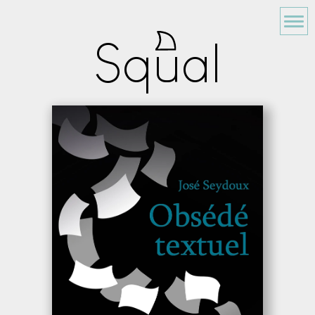
Squal
Galerie
Couvertures
Cartes
Contact